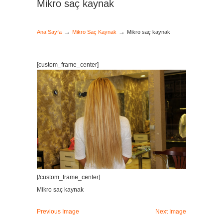
Mikro saç kaynak
→
→
Ana Sayfa
Mikro Saç Kaynak
Mikro saç kaynak
[custom_frame_center]
[/custom_frame_center]
Mikro saç kaynak
Previous Image
Next Image