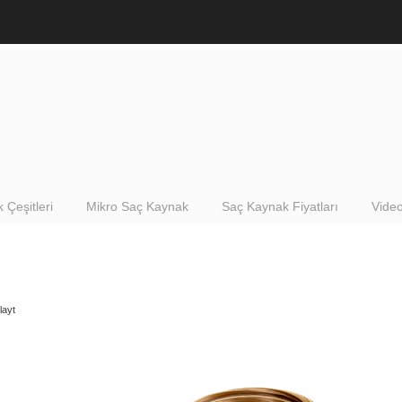
 Çeşitleri
Mikro Saç Kaynak
Saç Kaynak Fiyatları
Video
layt