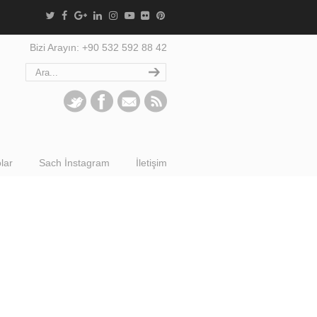
Bizi Arayın: +90 532 592 88 42
lar
Sach İnstagram
İletişim