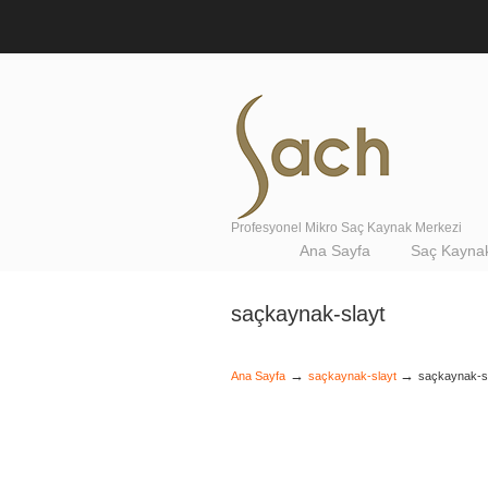
Profesyonel Mikro Saç Kaynak Merkezi
Navigation
Ana Sayfa
Saç Kaynak
saçkaynak-slayt
→
→
Ana Sayfa
saçkaynak-slayt
saçkaynak-s