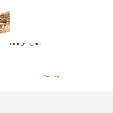
[/custom_frame_center]
Next Image