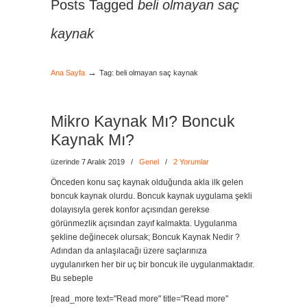
Posts Tagged
beli olmayan saç
kaynak
→
Ana Sayfa
Tag: beli olmayan saç kaynak
Mikro Kaynak Mı? Boncuk
Kaynak Mı?
üzerinde 7 Aralık 2019
/
Genel
/
2 Yorumlar
Önceden konu saç kaynak olduğunda akla ilk gelen
boncuk kaynak olurdu. Boncuk kaynak uygulama şekli
dolayısıyla gerek konfor açısından gerekse
görünmezlik açısından zayıf kalmakta. Uygulanma
şekline değinecek olursak; Boncuk Kaynak Nedir ?
Adından da anlaşılacağı üzere saçlarınıza
uygulanırken her bir uç bir boncuk ile uygulanmaktadır.
Bu sebeple
[read_more text="Read more" title="Read more"