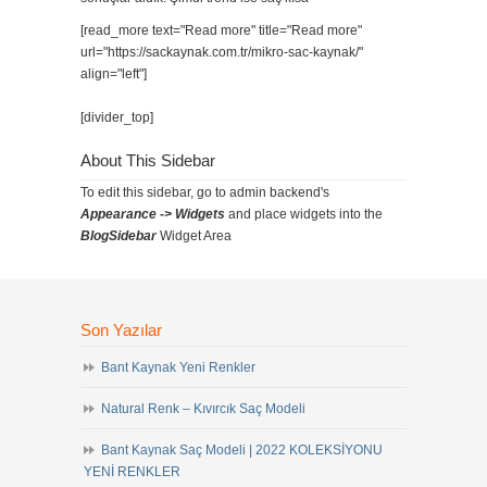
[read_more text="Read more" title="Read more"
url="https://sackaynak.com.tr/mikro-sac-kaynak/"
align="left"]
[divider_top]
About This Sidebar
To edit this sidebar, go to admin backend's
Appearance -> Widgets
and place widgets into the
BlogSidebar
Widget Area
Son Yazılar
Bant Kaynak Yeni Renkler
Natural Renk – Kıvırcık Saç Modeli
Bant Kaynak Saç Modeli | 2022 KOLEKSİYONU
YENİ RENKLER