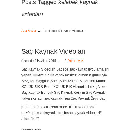
Posts Tagged
kelebek kaynak
videoları
→
Ana Sayfa
Tag: kelebek kaynak videoları
Saç Kaynak Videoları
üzerinde 9 Haziran 2015
/
/
Yorum yaz
Saç Kaynak Videoları Sadece saç kaynak uygulamaları
yapan Türkiye nin ilk ve tek merkezi olmanın gururuyla
Sevgiler, Saygılar. Sach Saç Uzatma Sistemleri Murat
KOLUKIRIK & Berat KOLUKIRIK Hizmetlerimiz ; Mikro
Saç Kaynak Boncuk Saç Kaynak Keratin Saç Kaynak
İtalyan keratin saç kaynak Tres Saç Kaynak Örgü Saç
[read_more text="Read more" title="Read more"
url="https://sackaynak.com.tr/sac-kaynak-videolari/"
align="left"]