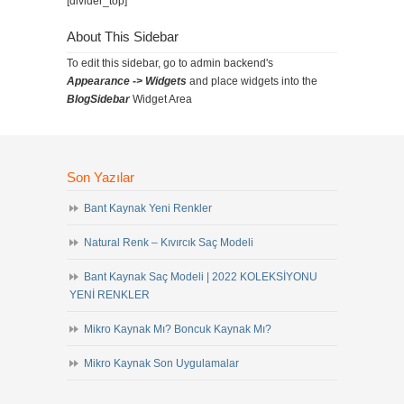
[divider_top]
About This Sidebar
To edit this sidebar, go to admin backend's
Appearance -> Widgets
and place widgets into the
BlogSidebar
Widget Area
Son Yazılar
Bant Kaynak Yeni Renkler
Natural Renk – Kıvırcık Saç Modeli
Bant Kaynak Saç Modeli | 2022 KOLEKSİYONU
YENİ RENKLER
Mikro Kaynak Mı? Boncuk Kaynak Mı?
Mikro Kaynak Son Uygulamalar