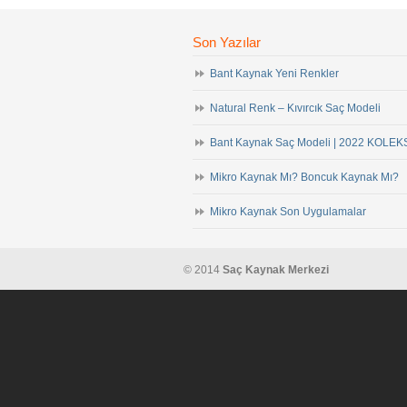
Son Yazılar
Bant Kaynak Yeni Renkler
Natural Renk – Kıvırcık Saç Modeli
Bant Kaynak Saç Modeli | 2022 KOL
Mikro Kaynak Mı? Boncuk Kaynak Mı?
Mikro Kaynak Son Uygulamalar
© 2014
Saç Kaynak Merkezi