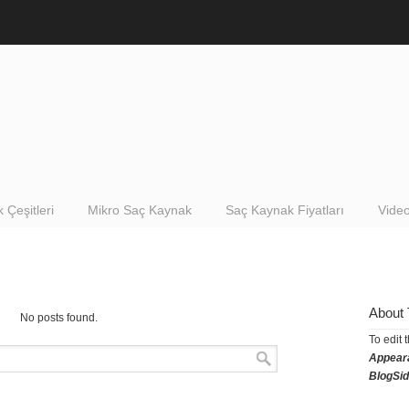
 Çeşitleri
Mikro Saç Kaynak
Saç Kaynak Fiyatları
Video
About 
No posts found.
To edit 
Appear
BlogSi