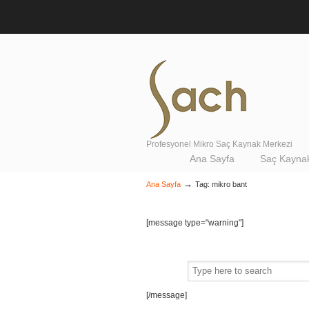
Profesyonel Mikro Saç Kaynak Merkezi
Navigation
Ana Sayfa
Saç Kaynak
→
Ana Sayfa
Tag: mikro bant
[message type="warning"]
[/message]