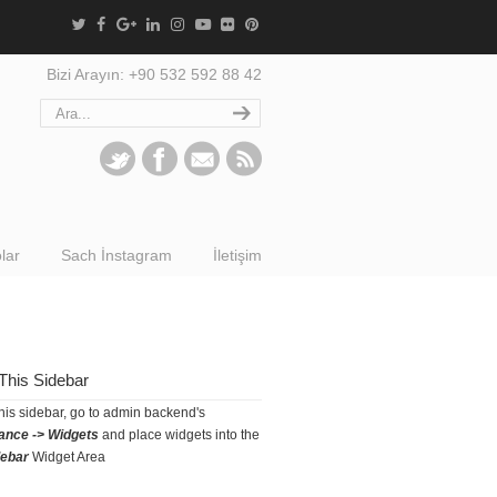
Bizi Arayın: +90 532 592 88 42
lar
Sach İnstagram
İletişim
This Sidebar
this sidebar, go to admin backend's
ance -> Widgets
and place widgets into the
debar
Widget Area