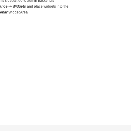
this sidebar, go to admin backend's
ance -> Widgets
and place widgets into the
debar
Widget Area