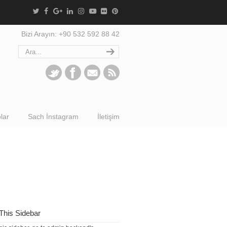
Bizi Arayın: +90 532 592 88 42
lar
Sach İnstagram
İletişim
This Sidebar