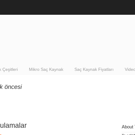
 Çeşitleri
Mikro Saç Kaynak
Saç Kaynak Fiyatları
Video
k öncesi
ulamalar
About 