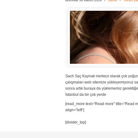
üzerinde 30 Kasım 2019
/
Genel
/
Yorum ya
Sach Saç Kaynak merkezi olarak çok yoğun 
çalışmaları web sitemize yükleyemiyoruz s
sonra artık buraya da yüklememiz gerektiği
İstanbul da bir çok yerde
[read_more text="Read more" title="Read mo
align="left"]
[divider_top]