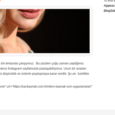
z
To edit 
Appear
BlogSi
bir tempoda çalışıyoruz . Bu yüzden çoğu zaman yaptığımız
adece İnstagram sayfamızda paylaşabiliyoruz. Uzun bir aradan
ni düşündük ve sizlerle paylaşmaya karar verdik. Şu an özellikle
re" url="https://sackaynak.com.tr/mikro-kaynak-son-uygulamalar/"