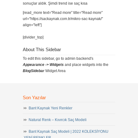
sonuçlar aldık. Şimdi trend ise saç kısa
[read_more text="Read more" title="Read more"
url="https://sackaynak.com.tr/mikro-sac-kaynak/"
align="left"]
[divider_top]
About This Sidebar
To edit this sidebar, go to admin backend's
Appearance -> Widgets
and place widgets into the
BlogSidebar
Widget Area
Son Yazılar
Bant Kaynak Yeni Renkler
Natural Renk – Kıvırcık Saç Modeli
Bant Kaynak Saç Modeli | 2022 KOLEKSİYONU
YENİ RENKLER