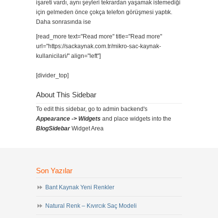
işareti vardı, aynı şeyleri tekrardan yaşamak istemediği
için gelmeden önce çokça telefon görüşmesi yaptık.
Daha sonrasında ise
[read_more text="Read more" title="Read more"
url="https://sackaynak.com.tr/mikro-sac-kaynak-
kullanicilari/" align="left"]
[divider_top]
About This Sidebar
To edit this sidebar, go to admin backend's
Appearance -> Widgets
and place widgets into the
BlogSidebar
Widget Area
Son Yazılar
Bant Kaynak Yeni Renkler
Natural Renk – Kıvırcık Saç Modeli