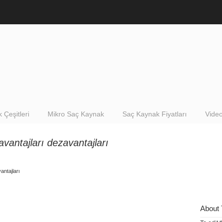
 Çeşitleri
Mikro Saç Kaynak
Saç Kaynak Fiyatları
Video
vantajları dezavantajları
antajları
About 