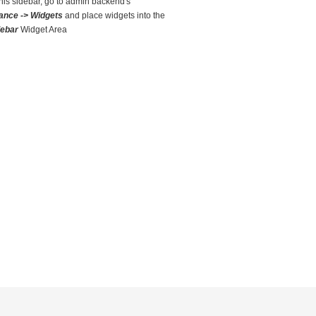
this sidebar, go to admin backend's
ance -> Widgets
and place widgets into the
debar
Widget Area