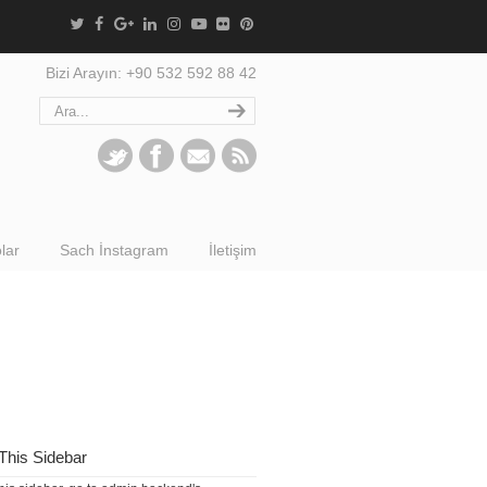
Bizi Arayın: +90 532 592 88 42
lar
Sach İnstagram
İletişim
This Sidebar