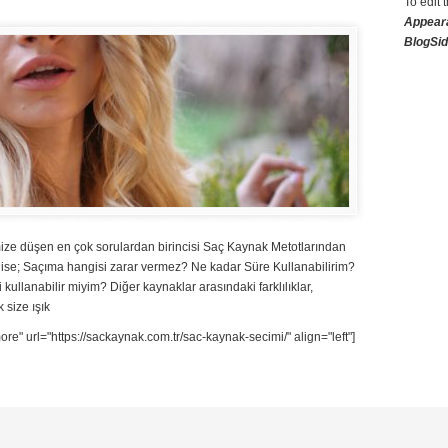
To edit 
Appear
BlogSi
ze düşen en çok sorulardan birincisi Saç Kaynak Metotlarından
 ise; Saçıma hangisi zarar vermez? Ne kadar Süre Kullanabilirim?
kullanabilir miyim? Diğer kaynaklar arasındaki farklılıklar,
 size ışık
e" url="https://sackaynak.com.tr/sac-kaynak-secimi/" align="left"]