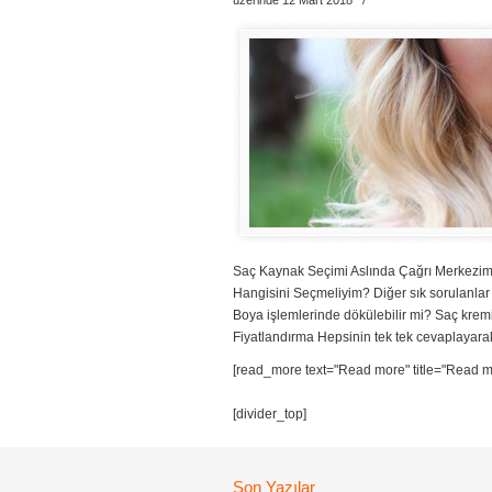
üzerinde 12 Mart 2018
/
Saç Kaynak Seçimi Aslında Çağrı Merkezimi
Hangisini Seçmeliyim? Diğer sık sorulanlar
Boya işlemlerinde dökülebilir mi? Saç kremi 
Fiyatlandırma Hepsinin tek tek cevaplayarak
[read_more text="Read more" title="Read mor
[divider_top]
Son Yazılar