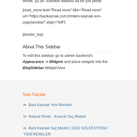
verdik. Şu an özellikle İstanbul da bir çok yerde
[read_more text="Read more" title="Read more"
url="https://sackaynak.com.tr/mikro-kaynak-son-
uygulamalar/" align="left"]
[divider_top]
About This Sidebar
To edit this sidebar, go to admin backend's
Appearance -> Widgets
and place widgets into the
BlogSidebar
Widget Area
Son Yazılar
Bant Kaynak Yeni Renkler
Natural Renk – Kıvırcık Saç Modeli
Bant Kaynak Saç Modeli | 2022 KOLEKSİYONU
YENİ RENKLER