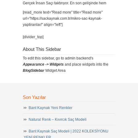
Gerçek İnsan Saçı taktırıyor. En son gelişinde hem
[read_more text="Read more" title="Read more"
url="https://sackaynak.com.tr/mikro-sac-kaynak-
yaptiranlar/" align="left"]
[divider_top]
About This Sidebar
To edit this sidebar, go to admin backend's
Appearance -> Widgets
and place widgets into the
BlogSidebar
Widget Area
Son Yazılar
Bant Kaynak Yeni Renkler
Natural Renk – Kıvırcık Saç Modeli
Bant Kaynak Saç Modeli | 2022 KOLEKSİYONU
YENİ RENKLER