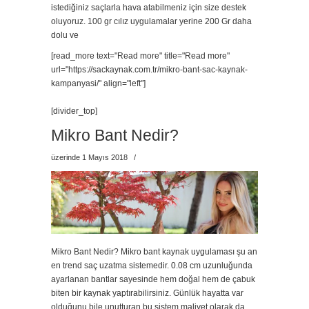
istediğiniz saçlarla hava atabilmeniz için size destek
oluyoruz. 100 gr cılız uygulamalar yerine 200 Gr daha
dolu ve
[read_more text="Read more" title="Read more"
url="https://sackaynak.com.tr/mikro-bant-sac-kaynak-
kampanyasi/" align="left"]
[divider_top]
Mikro Bant Nedir?
üzerinde 1 Mayıs 2018
/
Mikro Bant Nedir? Mikro bant kaynak uygulaması şu an
en trend saç uzatma sistemedir. 0.08 cm uzunluğunda
ayarlanan bantlar sayesinde hem doğal hem de çabuk
biten bir kaynak yaptırabilirsiniz. Günlük hayatta var
olduğunu bile unutturan bu sistem maliyet olarak da