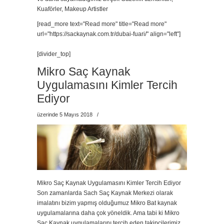
Kuaförler, Makeup Artistler
[read_more text="Read more" title="Read more"
url="https://sackaynak.com.tr/dubai-fuari/" align="left"]
[divider_top]
Mikro Saç Kaynak
Uygulamasını Kimler Tercih
Ediyor
üzerinde 5 Mayıs 2018
/
Mikro Saç Kaynak Uygulamasını Kimler Tercih Ediyor
Son zamanlarda Sach Saç Kaynak Merkezi olarak
imalatını bizim yapmış olduğumuz Mikro Bat kaynak
uygulamalarına daha çok yöneldik. Ama tabi ki Mikro
Saç Kaynak uygulamalarını tercih eden takipçilerimiz