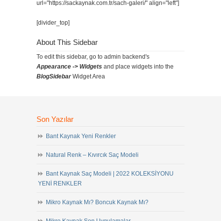
url="https://sackaynak.com.tr/sach-galeri/" align="left"]
[divider_top]
About This Sidebar
To edit this sidebar, go to admin backend's
Appearance -> Widgets
and place widgets into the
BlogSidebar
Widget Area
Son Yazılar
Bant Kaynak Yeni Renkler
Natural Renk – Kıvırcık Saç Modeli
Bant Kaynak Saç Modeli | 2022 KOLEKSİYONU
YENİ RENKLER
Mikro Kaynak Mı? Boncuk Kaynak Mı?