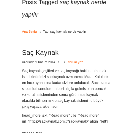
Posts Tagged
saç kaynak nerde
yapılır
→
Ana Sayfa
Tag: saç kaynak nerde yapılır
Saç Kaynak
üzerinde 9 Kasım 2014
/
/
Yorum yaz
Saç kaynak çeşitleri ve saç kaynağı hakkında bilmek
istediklerininizi saç kaynak uzmanımız Murat Kolukırık
en ince ayrıntısına kadar sizlere anlatacak. Saç uzatma
sistemleri senelerden beri alışıla gelmiş olan boncuk
ve keratin sisteminden sonra görünmez kaynak
olarakta bilinen mikro saç kaynak sistemi ile büyük
çıkış yaşayarak en son
[read_more text="Read more" title="Read more"
url="https://sackaynak.com.tr/sac-kaynak/" align="left"]