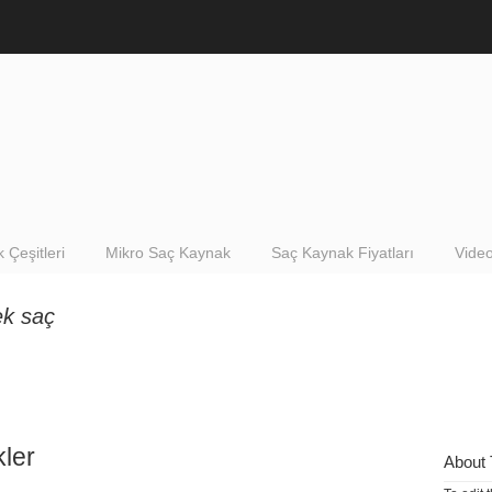
 Çeşitleri
Mikro Saç Kaynak
Saç Kaynak Fiyatları
Video
ek saç
ler
About 