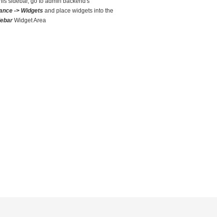
this sidebar, go to admin backend's
ance -> Widgets
and place widgets into the
debar
Widget Area