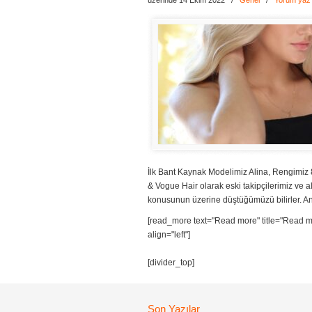
üzerinde 14 Ekim 2022
/
Genel
/
Yorum yaz
İlk Bant Kaynak Modelimiz Alina, Reng
& Vogue Hair olarak eski takipçilerimiz ve 
konusunun üzerine düştüğümüzü bilirler. Ana t
[read_more text="Read more" title="Read mo
align="left"]
[divider_top]
Son Yazılar