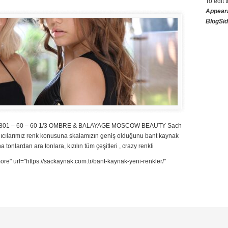
To edit 
Appear
BlogSi
imiz 801 – 60 – 60 1/3 OMBRE & BALAYAGE MOSCOW BEAUTY Sach
alıcılarımız renk konusuna skalamızın geniş olduğunu bant kaynak
onlardan ara tonlara, kızılın tüm çeşitleri , crazy renkli
re" url="https://sackaynak.com.tr/bant-kaynak-yeni-renkler/"