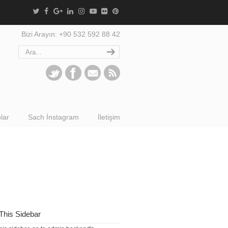
Bizi Arayın: +90 532 592 88 42
lar
Sach İnstagram
İletişim
This Sidebar